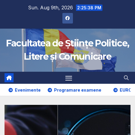
Sun. Aug 9th, 2026
2:25:38 PM
Facultatea de Științe Politice,
Litere și Comunicare
venimente
Programare examene
EUROSTUDENT